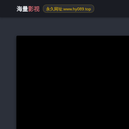
海量
影视
永久网址:www.hy089.top