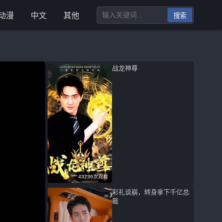
动漫
中文
其他
搜索
战龙神尊
43236次观看
彩礼谈崩，转身拿下千亿总
裁