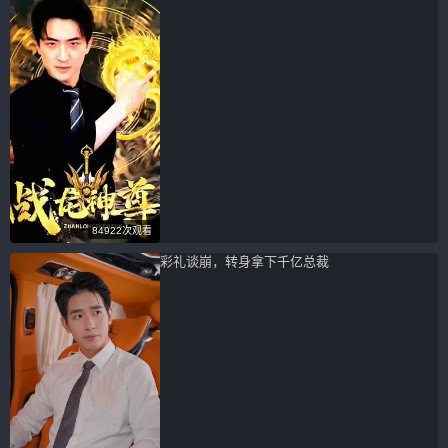
84922次观看
彩礼谈崩，转身拿下千亿总裁